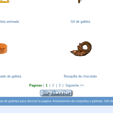
lleta animada
Gif de galleta
mado de galleta
Rosquilla de chocolate
Paginas
|
1
|
2
|
3
|
Siguiente >>
as de galletas para decorar tu pagina. Animaciones de rosquillas y galletas. Gifs 