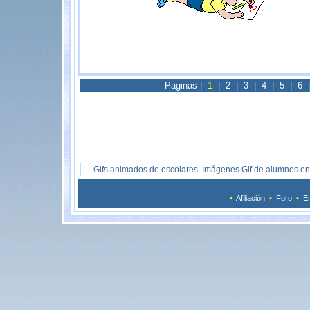
Paginas |
1
|
2
|
3
|
4
|
5
|
6
Gifs animados de escolares. Imágenes Gif de alumnos en 
•
Afiliación
•
Foro
•
En