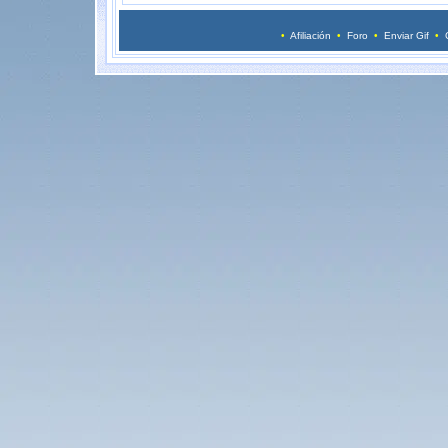
•
Afiliación
•
Foro
•
Enviar Gif
•