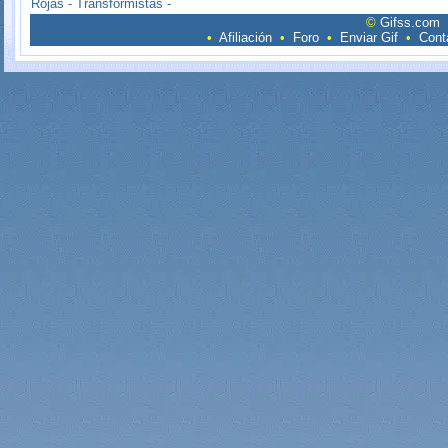
Rojas
-
Transformistas -
©
Gifss.com
•
Afiliación
•
Foro
•
Enviar Gif
•
Cont