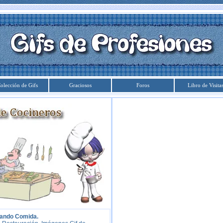
olección de Gifs
Graciosos
Foros
Libro de Visita
rando Comida.