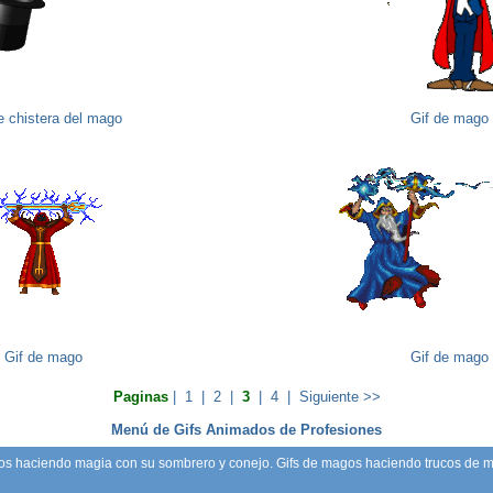
e chistera del mago
Gif de mago
Gif de mago
Gif de mago
Paginas
|
1
|
2
|
3
|
4
|
Siguiente >>
Menú de Gifs Animados de Profesiones
s haciendo magia con su sombrero y conejo. Gifs de magos haciendo trucos de 