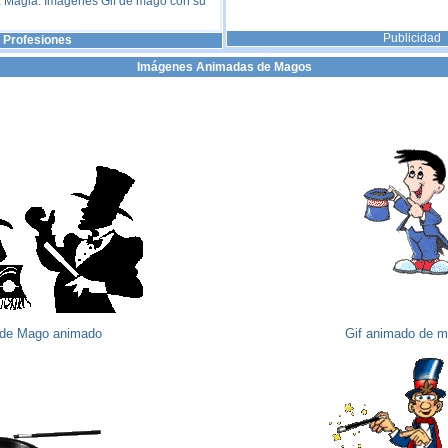
la Magia. Imágenes Gif de mago con su
Publicidad
Profesiones
Imágenes Animadas de Magos
 de Mago animado
Gif animado de m