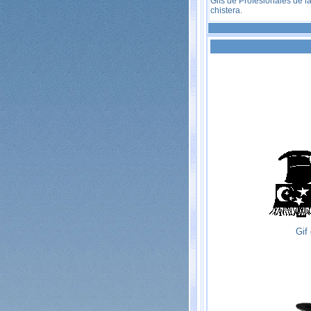
Gifs de Profesionales de 
chistera.
Gif