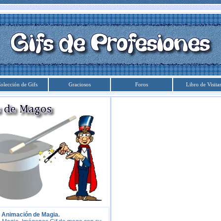
olección de Gifs
Graciosos
Foros
Libro de Visita
 Animación de Magia.