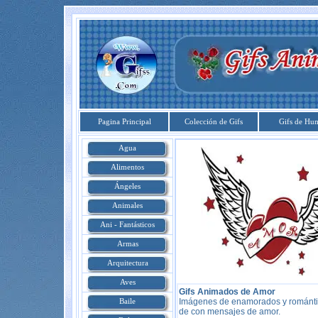
Pagina Principal
Colección de Gifs
Gifs de Hu
Agua
Alimentos
Ángeles
Animales
Ani - Fantásticos
Armas
Arquitectura
Aves
Gifs Animados de Amor
Imágenes de enamorados y románti
Baile
de con mensajes de amor.