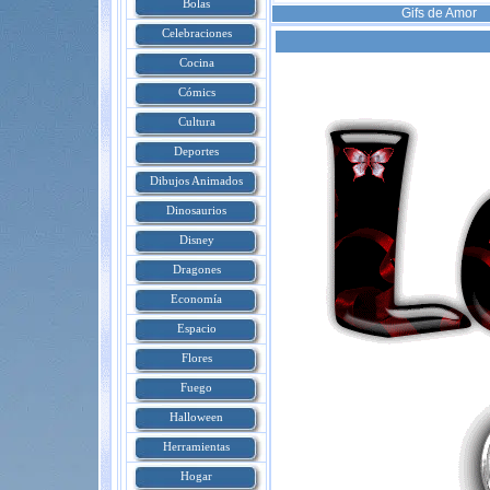
Bolas
Gifs de
Amor
Celebraciones
Cocina
Cómics
Cultura
Deportes
Dibujos Animados
Dinosaurios
Disney
Dragones
Economía
Espacio
Flores
Fuego
Halloween
Herramientas
Hogar