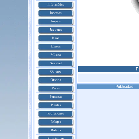
Informática
Insectos
Juegos
Juguetes
Kaos
Líneas
Música
Navidad
P
Objetos
Oficina
Publicidad
Peces
Personas
Plantas
Profesiones
Relojes
Robots
Románticos