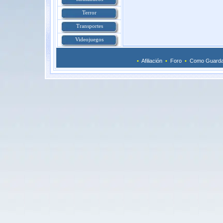
Terror
Transportes
Videojuegos
•
Afiliación
•
Foro
•
Como Guarda