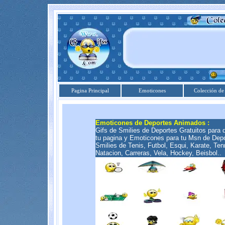
Pagina Principal
Emoticones
Colección de
Emoticones de Deportes Animados :
Gifs de Smilies de Deportes Gratuitos para 
tu pagina y Emoticones para tu Msn de Depo
Smilies de Tenis, Futbol, Esqui, Karate, Ten
Natacion, Carreras, Vela, Hockey, Beisbol..