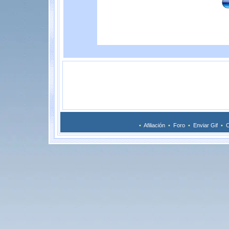
•
Afiliación
•
Foro
•
Enviar Gif
•
C