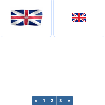
«
Previous
1
2
3
»
Next