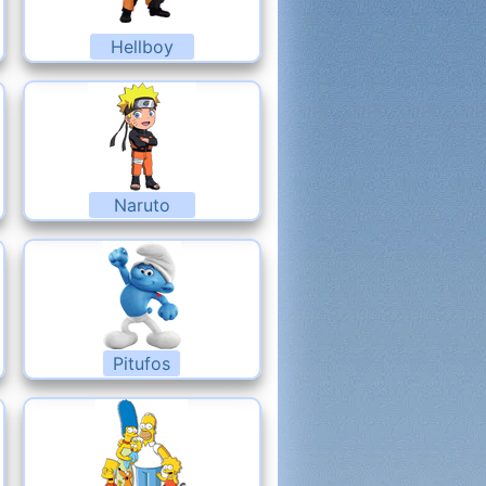
Hellboy
Naruto
Pitufos