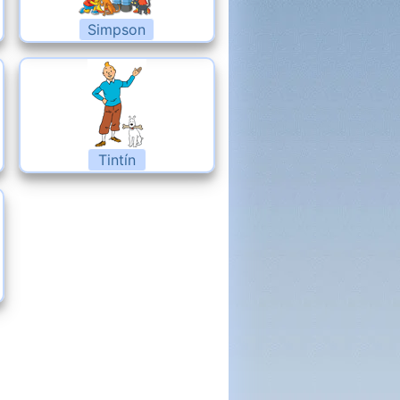
Simpson
Tintín