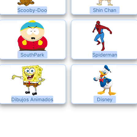
Scooby-Doo
Shin Chan
SouthPark
Spiderman
Dibujos Animados
Disney