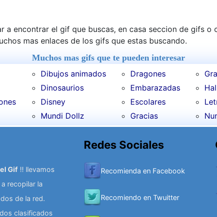
r a encontrar el gif que buscas, en casa seccion de gifs o
muchos mas enlaces de los gifs que estas buscando.
Muchos mas gifs que te pueden interesar
Dibujos animados
Dragones
Gra
Dinosaurios
Embarazadas
Ha
iones
Disney
Escolares
Let
Mundi Dollz
Gracias
Nu
Redes Sociales
el Gif
!! llevamos
Recomienda en Facebook
 recopilar la
Recomiendo en Twuitter
dos de la red.
os clasificados