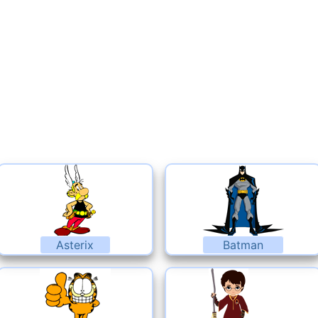
Asterix
Batman