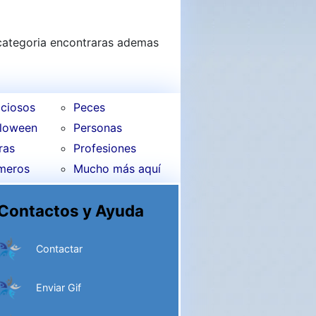
 categoria encontraras ademas
ciosos
Peces
lloween
Personas
ras
Profesiones
meros
Mucho más aquí
Contactos y Ayuda
Contactar
Enviar Gif