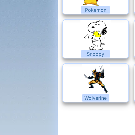
Pokemon
Snoopy
Wolverine