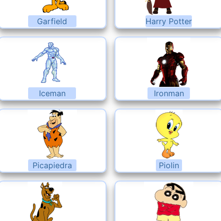
Garfield
Harry Potter
Iceman
Ironman
Picapiedra
Piolin