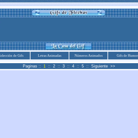
olección de Gifs
Letras Animadas
Números Animados
Gifs de Humor
Paginas ::
1
::
2
::
3
::
4
::
5
::
Siguiente >>