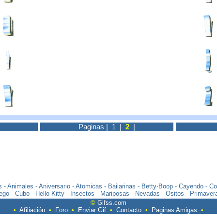
Paginas |
1
|
2
|
s
-
Animales
-
Aniversario
-
Atomicas
-
Bailarinas
-
Betty-Boop
-
Cayendo
-
Co
ego
-
Cubo
-
Hello-Kitty
-
Insectos
-
Mariposas
-
Nevadas
-
Ositos
-
Primaver
©
Gifss.com
•
Afiliación
•
Foro
•
Enviar Gif
•
Contacto
•
Paginas Amigas
•