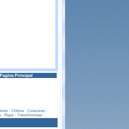
Pagina Principal
lores
-
Chilena
-
Corazones
-
a
-
Rojas
-
Transformistas -