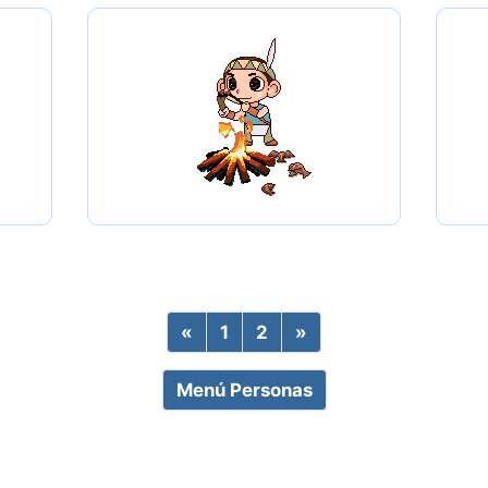
«
Previous
1
2
»
Next
Menú Personas