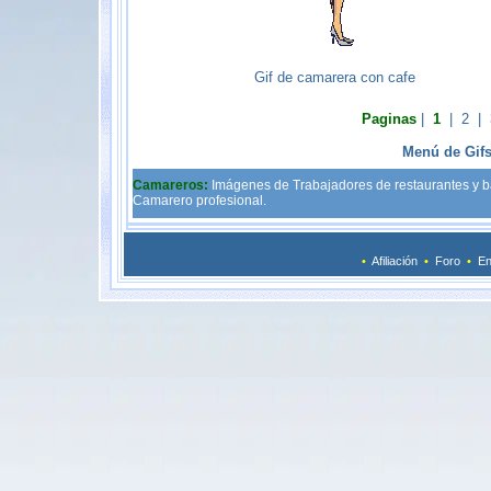
Gif de camarera con cafe
Paginas
|
1
|
2
|
Menú de Gif
Camareros:
Imágenes de Trabajadores de restaurantes y b
Camarero profesional.
•
Afiliación
•
Foro
•
En