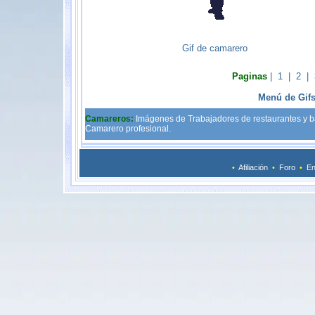
Gif de camarero
Paginas
|
1
|
2
|
Menú de Gif
Camareros:
Imágenes de Trabajadores de restaurantes y b
Camarero profesional.
•
Afiliación
•
Foro
•
En