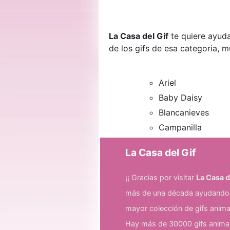
La Casa del Gif
te quiere ayuda
de los gifs de esa categoria, 
Ariel
Baby Daisy
Blancanieves
Campanilla
La Casa del Gif
¡¡ Gracias por visitar
La Casa d
más de una década ayudando a
mayor colección de gifs anima
Hay más de 30000 gifs animad