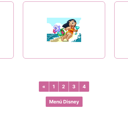
«
Previous
1
2
3
4
Menú Disney